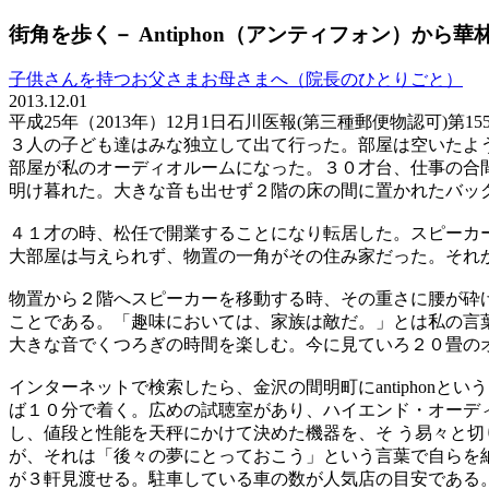
街角を歩く－ Antiphon（アンティフォン）から華
子供さんを持つお父さまお母さまへ（院長のひとりごと）
2013.12.01
平成25年（2013年）12月1日石川医報(第三種郵便物認可)第15
３人の子ども達はみな独立して出て行った。部屋は空いたよ
部屋が私のオーディオルームになった。３０才台、仕事の合
明け暮れた。大きな音も出せず２階の床の間に置かれたバッ
４１才の時、松任で開業することになり転居した。スピーカ
大部屋は与えられず、物置の一角がその住み家だった。それ
物置から２階へスピーカーを移動する時、その重さに腰が砕
ことである。「趣味においては、家族は敵だ。」とは私の言
大きな音でくつろぎの時間を楽しむ。今に見ていろ２０畳の
インターネットで検索したら、金沢の間明町にantiphonと
ば１０分で着く。広めの試聴室があり、ハイエンド・オーデ
し、値段と性能を天秤にかけて決めた機器を、そ う易々と
が、それは「後々の夢にとっておこう」という言葉で自らを
が３軒見渡せる。駐車している車の数が人気店の目安である