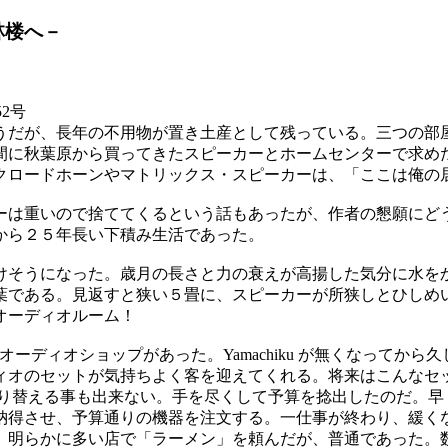
林楼へ－
52号
うだが、長年の不用物が置き土産として残っている。三つの部
間に秋葉原から買ってきたスピーカーとホームセンターで求め
クロードホーンやマトリックス・スピーカーは、「ここは俺の
ーは重いので捨ててくるという話もあったが、作者の懇願にど
から２５年長い下積み生活であった。
けそうになった。歳月の長さと力の衰えが高揚した気分に水を
葉である。見返すと狭い５畳に、スピーカーが所狭しとひしめ
オーディオルーム！
いうオーディオショップがあった。Yamachiku が無くなって
ィオのセットが気持ちよく客を迎えてくれる。将来はこんなセ
切り替える事も出来ない。手を尽くして予算を捻出したのだ。早
納得させ、予算通りの機器を注文する。一仕事が終わり、緩くな
。明らかに多い店で「ラーメン」を頼んだが、普通であった。