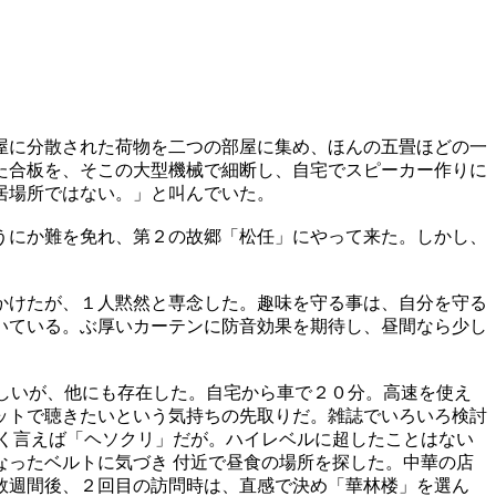
屋に分散された荷物を二つの部屋に集め、ほんの五畳ほどの一
た合板を、そこの大型機械で細断し、自宅でスピーカー作りに
居場所ではない。」と叫んでいた。
うにか難を免れ、第２の故郷「松任」にやって来た。しかし、
かけたが、１人黙然と専念した。趣味を守る事は、自分を守る
いている。ぶ厚いカーテンに防音効果を期待し、昼間なら少し
から久しいが、他にも存在した。自宅から車で２０分。高速を使え
ットで聴きたいという気持ちの先取りだ。雑誌でいろいろ検討
く言えば「ヘソクリ」だが。ハイレベルに超したことはない
ったベルトに気づき 付近で昼食の場所を探した。中華の店
数週間後、２回目の訪問時は、直感で決め「華林楼」を選ん