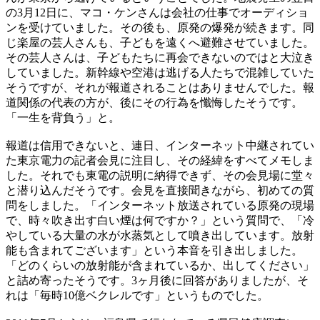
の3月12日に、マコ・ケンさんは会社の仕事でオーディショ
ンを受けていました。その後も、原発の爆発が続きます。同
じ楽屋の芸人さんも、子どもを遠くへ避難させていました。
その芸人さんは、子どもたちに再会できないのではと大泣き
していました。新幹線や空港は逃げる人たちで混雑していた
そうですが、それが報道されることはありませんでした。報
道関係の代表の方が、後にその行為を懺悔したそうです。
「一生を背負う」と。
報道は信用できないと、連日、インターネット中継されてい
た東京電力の記者会見に注目し、その経緯をすべてメモしま
した。それでも東電の説明に納得できず、その会見場に堂々
と潜り込んだそうです。会見を直接聞きながら、初めての質
問をしました。「インターネット放送されている原発の現場
で、時々吹き出す白い煙は何ですか？」という質問で、「冷
やしている大量の水が水蒸気として噴き出しています。放射
能も含まれてございます」という本音を引き出しました。
「どのくらいの放射能が含まれているか、出してください」
と詰め寄ったそうです。3ヶ月後に回答がありましたが、そ
れは「毎時10億ベクレルです」というものでした。