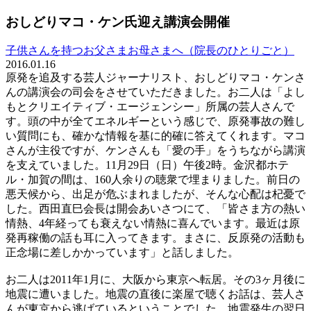
おしどりマコ・ケン氏迎え講演会開催
子供さんを持つお父さまお母さまへ（院長のひとりごと）
2016.01.16
原発を追及する芸人ジャーナリスト、おしどりマコ・ケンさ
んの講演会の司会をさせていただきました。お二人は「よし
もとクリエイティブ・エージェンシー」所属の芸人さんで
す。頭の中が全てエネルギーという感じで、原発事故の難し
い質問にも、確かな情報を基に的確に答えてくれます。マコ
さんが主役ですが、ケンさんも「愛の手」をうちながら講演
を支えていました。11月29日（日）午後2時。金沢都ホテ
ル・加賀の間は、160人余りの聴衆で埋まりました。前日の
悪天候から、出足が危ぶまれましたが、そんな心配は杞憂で
した。西田直巳会長は開会あいさつにて、「皆さま方の熱い
情熱、4年経っても衰えない情熱に喜んでいます。最近は原
発再稼働の話も耳に入ってきます。まさに、反原発の活動も
正念場に差しかかっています」と話しました。
お二人は2011年1月に、大阪から東京へ転居。その3ヶ月後に
地震に遭いました。地震の直後に楽屋で聴くお話は、芸人さ
んが東京から逃げているということでした。地震発生の翌日