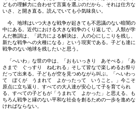
どもの理解力に合わせて言葉を選ぶのだから、それは仕方な
いさ、と開き直る。読んでいても小気味良い。
今、地球はいつ大きな戦争が起きても不思議のない暗闇の
中にある。近代における大きな戦争のくり返しで、人類が学
んだ教訓は、「武力による解決は、人の心にしこりを残し、
新たな戦争への火種になる」という現実である。子ども達に
戦争のない地球を残したいと思う。
「へいわ」な世の中は、「おもいっきり あそべる」「あ
さまで ぐっすり ねむれる」そして皆なで楽しめるお祭り
だって出来る。子どもが空を見つめながら叫ぶ。「へいわっ
て ぼくが うまれて よかったって いうこと。」今こそ
原点に立ち返り、すべての大人達が安心して子を育てられ
る、すべての子どもが「うまれて よかった」と思える、も
ちろん戦争と縁のない平和な社会を創るための一歩を進めな
ければならない。