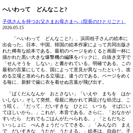
へいわって どんなこと?
子供さんを持つお父さまお母さまへ（院長のひとりごと）
2026.05.15
「へいわって どんなこと?」、浜田桂子さんの絵本に
出会った。日本、中国、韓国の絵本作家によって共同出版さ
れた稀有な絵本である。最初のページをめくると画面一杯に
描かれた黒い大きな爆撃機の編隊をバックに、白抜き文字で
「せんそうを しない」と書かれている。明確である。この
最初の言葉にしても、国によって意見が異なったという。攻
める立場と攻められる立場は、違うのである。ページをめく
る毎に、新鮮で歯に衣を着せぬ言葉が飛び出す。
「ばくだんなんか おとさない」「いえや まちを はか
いしない」そして突然、母親に抱かれて満足げな幼児は、こ
う呟く。「だって、だいすきな ひとに いつも そばにい
てほしいから。」これが、本音である。さらに、「おなかが
すいたら だれでもごはんがたべられる。」「ともだちと
いっしょに べんきょうだってできる。」「みんなの まえ
で だいすきな うたが うたえる。」絵本は、自由だ。子